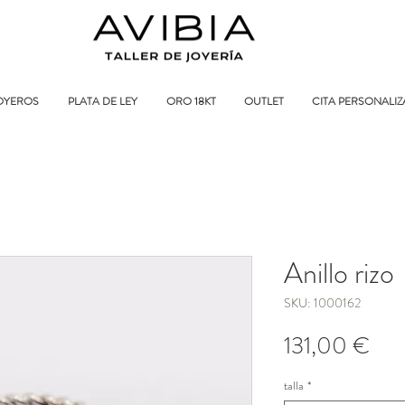
OYEROS
PLATA DE LEY
ORO 18KT
OUTLET
CITA PERSONALI
Anillo rizo
SKU: 1000162
Pre
131,00 €
talla
*