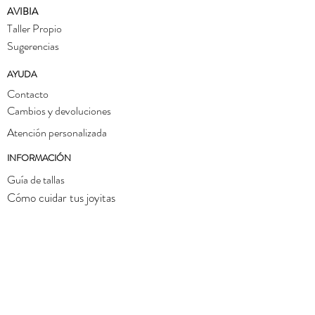
AVIBIA
Taller Propio
Sugerencias
AYUDA
Contacto
Cambios y devoluciones
Atención personalizada
INFORMACIÓN
Guía de tallas
Cómo cuidar tus joyitas
TÉRMINOS Y CONDICIONES
Política de privacidad
Aviso legal
SÍGUENOS