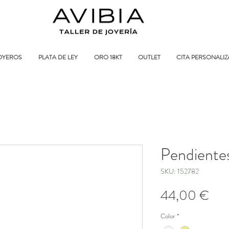
OYEROS
PLATA DE LEY
ORO 18KT
OUTLET
CITA PERSONALI
Pendiente
SKU: 152782
Pre
44,00 €
Color
*