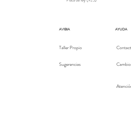
Plata de ley (925)
AVIBIA
AYUDA
Taller Propio
Contac
Sugerencias
Cambios
Atenció