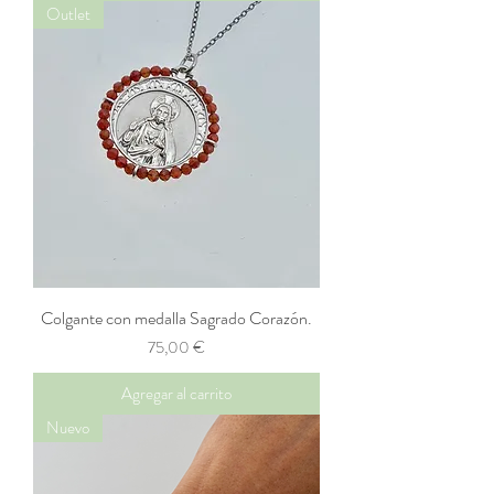
Outlet
Colgante con medalla Sagrado Corazón.
Precio
75,00 €
Agregar al carrito
Nuevo