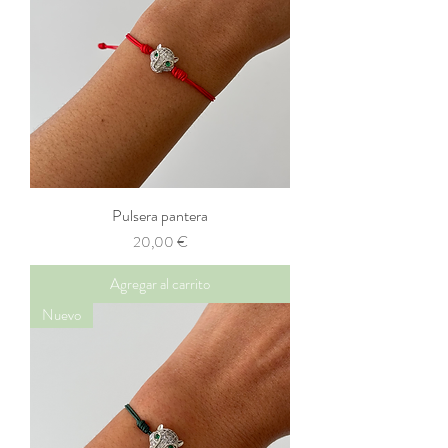
Pulsera pantera
Precio
20,00 €
Agregar al carrito
Nuevo