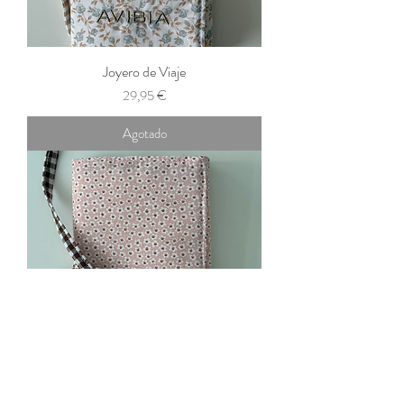
Joyero de Viaje
Precio
29,95 €
Agotado