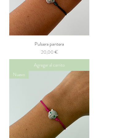
Pulsera pantera
Precio
20,00 €
Agregar al carrito
Nuevo