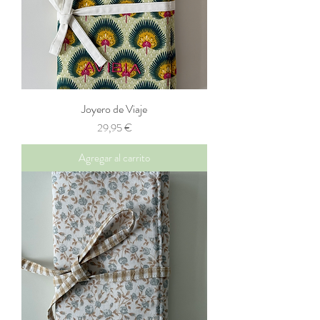
Joyero de Viaje
Precio
29,95 €
Agregar al carrito